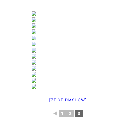
[ZEIGE DIASHOW]
◄
1
2
3