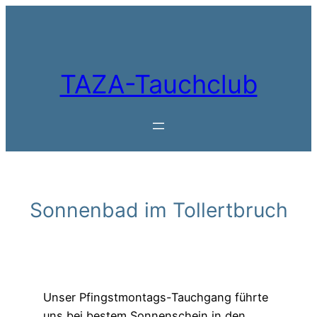
Zum
Inhalt
springen
TAZA-Tauchclub
Sonnenbad im Tollertbruch
Unser Pfingstmontags-Tauchgang führte
uns bei bestem Sonnenschein in den