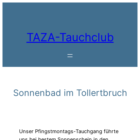
Zum
Inhalt
springen
TAZA-Tauchclub
Sonnenbad im Tollertbruch
Unser Pfingstmontags-Tauchgang führte
uns bei bestem Sonnenschein in den