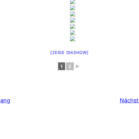
[ZEIGE DIASHOW]
1
2
►
gang
Nächst