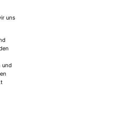
ir uns
nd
eden
h und
gen
t