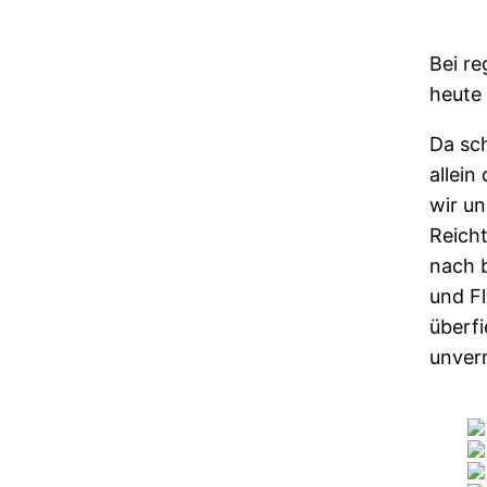
Bei r
heute 
Da sc
allein
wir u
Reich
nach 
und F
überfi
unver