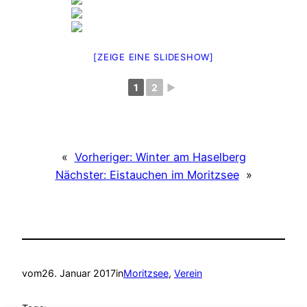
[ZEIGE EINE SLIDESHOW]
1
2
►
«
Vorheriger:
Winter am Haselberg
Nächster:
Eistauchen im Moritzsee
»
vom
26. Januar 2017
in
Moritzsee
, 
Verein