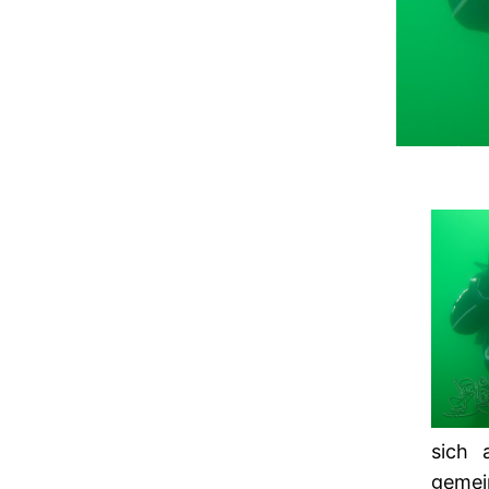
sich 
gemei