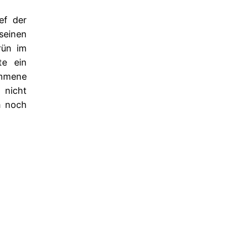
ef der
seinen
rün im
te ein
ommene
 nicht
m noch