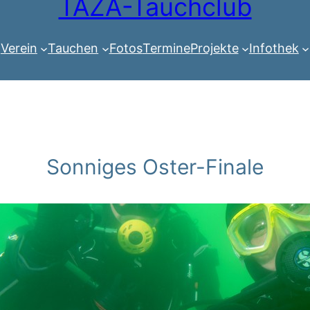
TAZA-Tauchclub
Verein
Tauchen
Fotos
Termine
Projekte
Infothek
Sonniges Oster-Finale