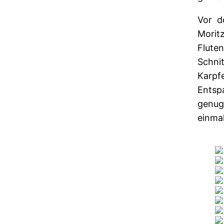
Vor d
Morit
Flute
Schni
Karpf
Entsp
genug
einmal