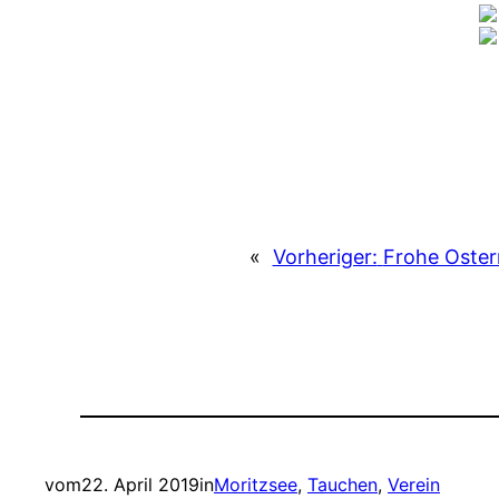
«
Vorheriger:
Frohe Oster
vom
22. April 2019
in
Moritzsee
, 
Tauchen
, 
Verein