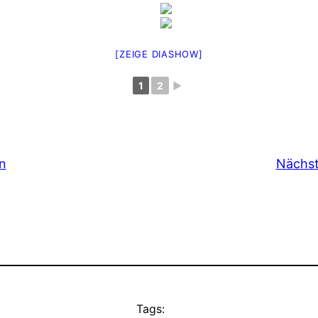
[ZEIGE DIASHOW]
1
2
►
n
Nächst
Tags: