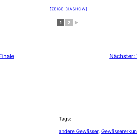
[ZEIGE DIASHOW]
1
2
►
Finale
Nächster:
n
Tags:
andere Gewässer
, 
Gewässererku