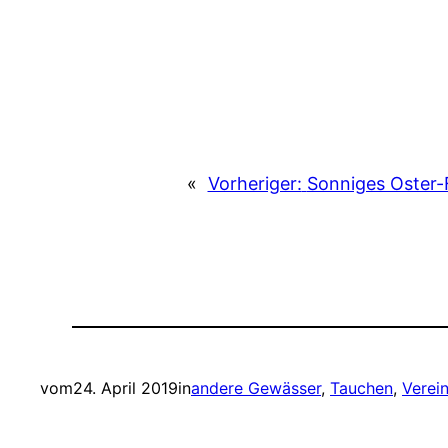
«
Vorheriger:
Sonniges Oster-
vom
24. April 2019
in
andere Gewässer
, 
Tauchen
, 
Verei