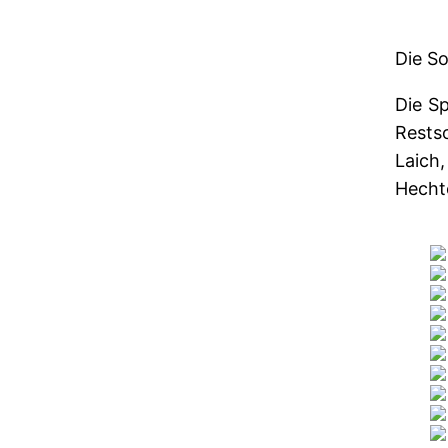
Die So
Die Sp
Rests
Laich
Hechte