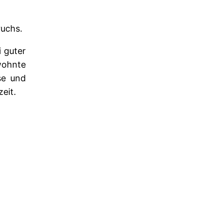
ruchs.
i guter
wohnte
se und
eit.