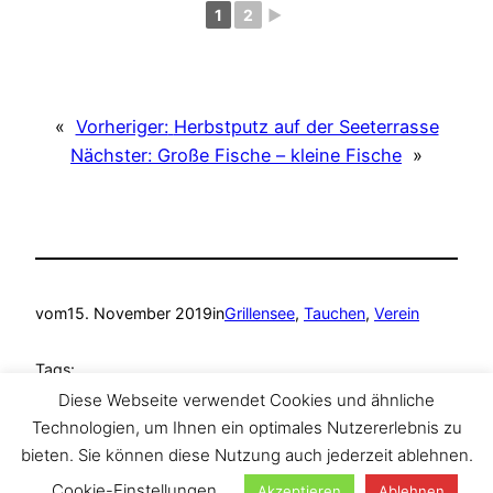
1
2
►
«
Vorheriger:
Herbstputz auf der Seeterrasse
Nächster:
Große Fische – kleine Fische
»
vom
15. November 2019
in
Grillensee
, 
Tauchen
, 
Verein
Tags:
Diese Webseite verwendet Cookies und ähnliche
Grillensee
, 
Naunhof
, 
Tauchen
, 
TAZA Tauchclub
Technologien, um Ihnen ein optimales Nutzererlebnis zu
bieten. Sie können diese Nutzung auch jederzeit ablehnen.
Cookie-Einstellungen
Akzeptieren
Ablehnen