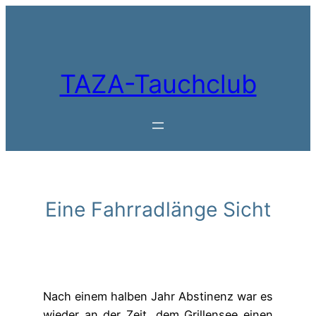
Zum
Inhalt
springen
TAZA-Tauchclub
Eine Fahrradlänge Sicht
Nach einem halben Jahr Abstinenz war es
wieder an der Zeit, dem Grillensee einen