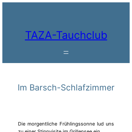
Zum
Inhalt
springen
TAZA-Tauchclub
Im Barsch-Schlafzimmer
Die morgentliche Frühlingssonne lud uns
zu einer Stippvisite im Grillensee ein.