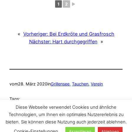
1
2
►
«
Vorheriger:
Bei Erdkröte und Grasfrosch
Nächster:
Hart durchgegriffen
»
vom
28. März 2020
in
Grillensee
, 
Tauchen
, 
Verein
Tags:
Diese Webseite verwendet Cookies und ähnliche
Grillensee
, 
Naunhof
, 
Tauchen
, 
TAZA Tauchclub
Technologien, um Ihnen ein optimales Nutzererlebnis zu
bieten. Sie können diese Nutzung auch jederzeit ablehnen.
Cookie-Einstellungen
Akzeptieren
Ablehnen