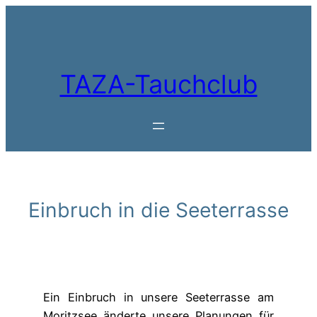
Zum
Inhalt
springen
TAZA-Tauchclub
Einbruch in die Seeterrasse
Ein Einbruch in unsere Seeterrasse am
Moritzsee änderte unsere Planungen für