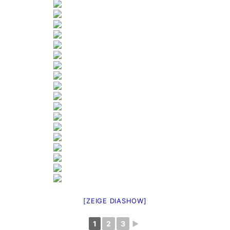
[ZEIGE DIASHOW]
1
2
3
►