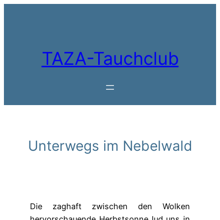
Zum
Inhalt
springen
TAZA-Tauchclub
Unterwegs im Nebelwald
Die zaghaft zwischen den Wolken
hervorschauende Herbstsonne lud uns in