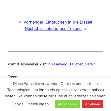
«
Vorheriger:
Eintauchen in die Eiszeit
Nächster:
Lebendiges Treiben
»
vom
18. November 2021
in
Haselberg
, 
Tauchen
, 
Verein
Tags:
Diese Webseite verwendet Cookies und ähnliche
Ammelshain
, 
Haselberg
, 
Tauchen
, 
TAZA Tauchclub
Technologien, um Ihnen ein optimales Nutzererlebnis zu
bieten. Sie können diese Nutzung auch jederzeit ablehnen.
Cookie-Einstellungen
Akzeptieren
Ablehnen
Suchen