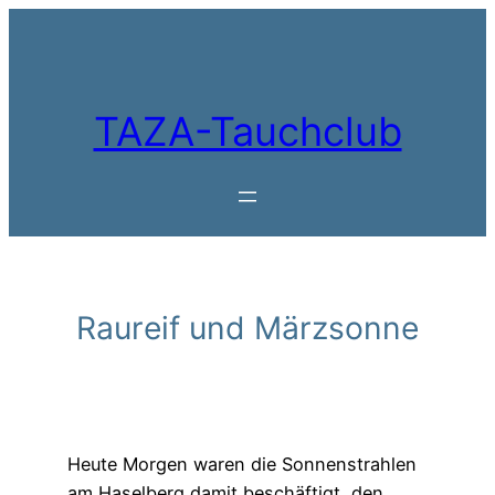
Zum
Inhalt
springen
TAZA-Tauchclub
Raureif und Märzsonne
Heute Morgen waren die Sonnenstrahlen
am Haselberg damit beschäftigt, den