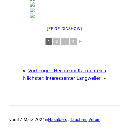
[ZEIGE DIASHOW]
1
2
…
4
►
«
Vorheriger:
Hechte im Karpfenteich
Nächster:
Interessanter Langweiler
»
vom
17. März 2024
in
Haselberg
, 
Tauchen
, 
Verein