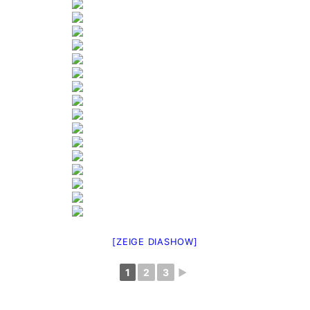
[ZEIGE DIASHOW]
1
2
3
►