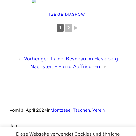
[ZEIGE DIASHOW]
1
2
►
«
Vorheriger:
Laich-Beschau im Haselberg
Nächster:
Er- und Auffrischen
»
vom
13. April 2024
in
Moritzsee
, 
Tauchen
, 
Verein
Tags:
Diese Webseite verwendet Cookies und ähnliche