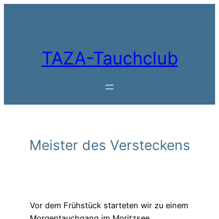
Zum
Inhalt
springen
TAZA-Tauchclub
Meister des Versteckens
Vor dem Frühstück starteten wir zu einem
Morgentauchgang im Moritzsee.