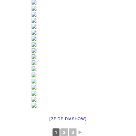
[ZEIGE DIASHOW]
1
2
3
►