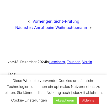
«
Vorheriger:
Sicht-Prüfung
Nächster:
Anruf beim Weihnachtsmann
»
vom
13. Dezember 2024
in
Haselberg
, 
Tauchen
, 
Verein
Tags:
Diese Webseite verwendet Cookies und ähnliche
Ammelshain
, 
Haselberg
, 
Tauchen
, 
TAZA Tauchclub
Technologien, um Ihnen ein optimales Nutzererlebnis zu
bieten. Sie können diese Nutzung auch jederzeit ablehnen.
Cookie-Einstellungen
Akzeptieren
Ablehnen
Suchen