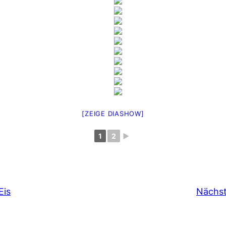
[ZEIGE DIASHOW]
1
2
►
Eis
Nächst