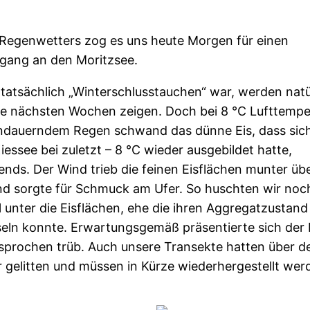
 Regenwetters zog es uns heute Morgen für einen
gang an den Moritzsee.
tatsächlich „Winterschlusstauchen“ war, werden natü
die nächsten Wochen zeigen. Doch bei 8 °C Lufttempe
ndauerndem Regen schwand das dünne Eis, dass sich
essee bei zuletzt – 8 °C wieder ausgebildet hatte,
nds. Der Wind trieb die feinen Eisflächen munter üb
nd sorgte für Schmuck am Ufer. So huschten wir noc
 unter die Eisflächen, ehe die ihren Aggregatzustand
eln konnte. Erwartungsgemäß präsentierte sich der 
sprochen trüb. Auch unsere Transekte hatten über d
 gelitten und müssen in Kürze wiederhergestellt wer