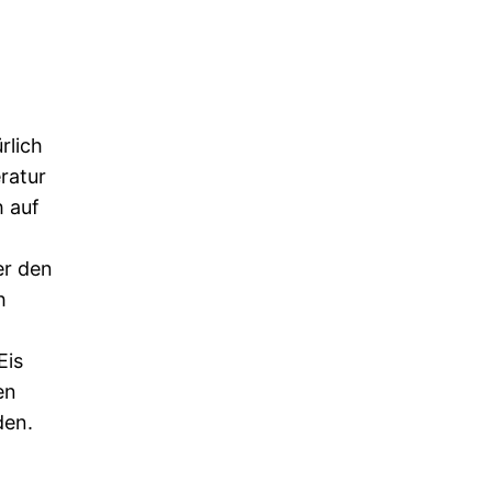
rlich
ratur
 auf
er den
h
Eis
en
den.