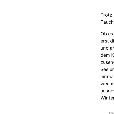
Trotz
Tauch
Ob es 
erst 
und a
dem Ki
zusehe
See u
einmal
wechs
ausge
Winter