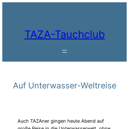
Zum
Inhalt
springen
TAZA-Tauchclub
Auf Unterwasser-Weltreise
Auch TAZAner gingen heute Abend auf
große Reise in die Unterwasserwelt, ohne