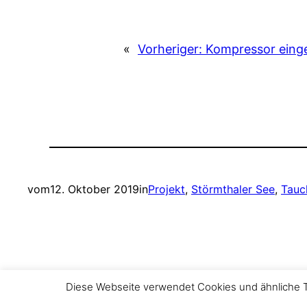
«
Vorheriger:
Kompressor eing
vom
12. Oktober 2019
in
Projekt
, 
Störmthaler See
, 
Tauc
Diese Webseite verwendet Cookies und ähnliche Te