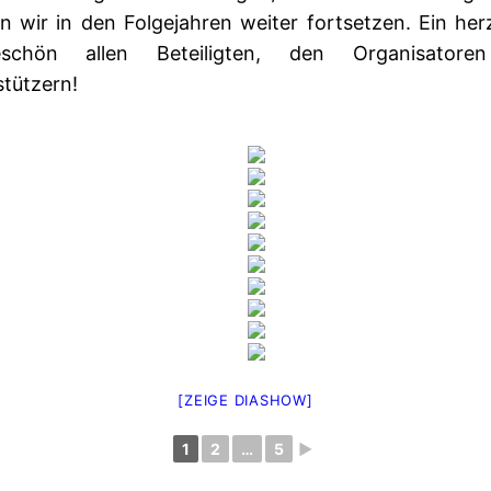
 wir in den Folgejahren weiter fortsetzen. Ein her
eschön allen Beteiligten, den Organisatore
tützern!
[ZEIGE DIASHOW]
1
2
…
5
►