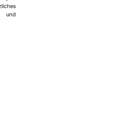
zliches
n und