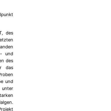
lpunkt
T, des
etzten
tanden
o- und
en des
er das
Proben
pe und
 unter
tarken
lgen.
rojekt