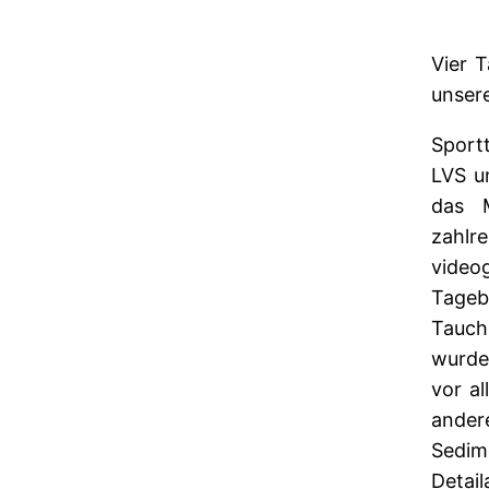
Vier 
unsere
Sport
LVS u
das M
zahlr
video
Tageb
Tauch
wurde
vor a
ander
Sedi
Detai