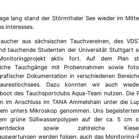
Tage lang stand der Störmthaler See wieder im Mitte
s Interesses.
taucher aus sächsischen Tauchvereinen, des VDS
nd tauchende Studenten der Universität Stuttgart s
onitoringprojekt aktiv fort. Auf dem Plan s
eiche Tauchgänge mit Probennahmen sowie fot
grafischer Dokumentation in verschiedenen Bereich
aurestlochsees. Dazu konnten wir auch wied
boot des Tauchsportclubs Aqua-Team nutzen. Die 
n im Anschluss im TANA Ammelshain unter die Lu
llem unters Mikroskop genommen. Uns begeisterten
em grüne Süßwasserpolypen auf der ca. 5 cm s
mentdecke sowie zahlreiche Kiesela
lauswertungen werden folgen, auch das Monitoring-P