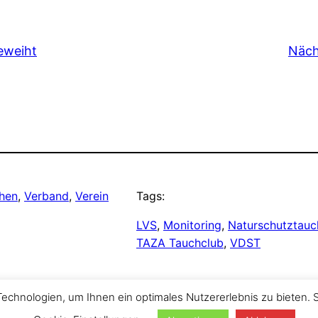
eweiht
Näch
hen
, 
Verband
, 
Verein
Tags:
LVS
, 
Monitoring
, 
Naturschutztauc
TAZA Tauchclub
, 
VDST
chnologien, um Ihnen ein optimales Nutzererlebnis zu bieten. 