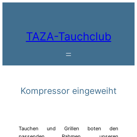
Zum
Inhalt
springen
TAZA-Tauchclub
Kompressor eingeweiht
Tauchen und Grillen boten den
passenden Rahmen, unseren