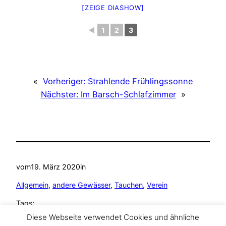
[ZEIGE DIASHOW]
◄
1
2
3
«
Vorheriger:
Strahlende Frühlingssonne
Nächster:
Im Barsch-Schlafzimmer
»
vom
19. März 2020
in
Allgemein
, 
andere Gewässer
, 
Tauchen
, 
Verein
Tags:
Diese Webseite verwendet Cookies und ähnliche
andere Gewässer
, 
Tauchen
, 
TAZA Tauchclub