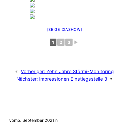
[ZEIGE DIASHOW]
1
2
3
►
«
Vorheriger:
Zehn Jahre Störmi-Monitoring
Nächster:
Impressionen Einstiegsstelle 3
»
vom
5. September 2021
in