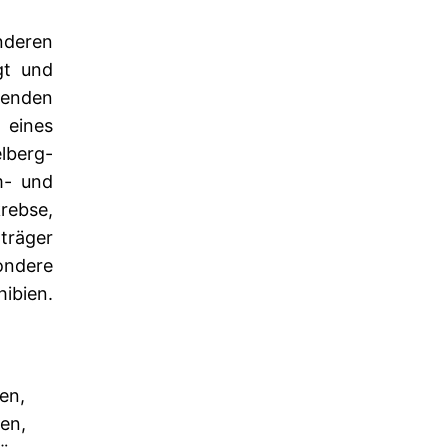
nderen
gt und
nenden
 eines
lberg-
m- und
rebse,
träger
ondere
hibien.
en,
en,