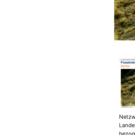
Net
Lande
bezog