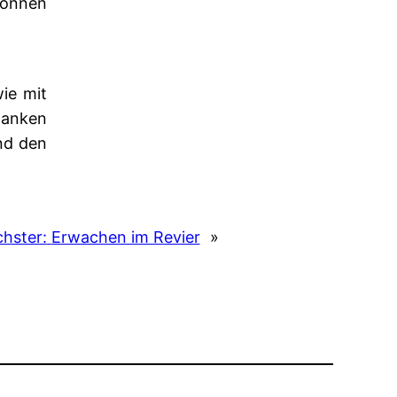
können
wie mit
danken
und den
hster:
Erwachen im Revier
»