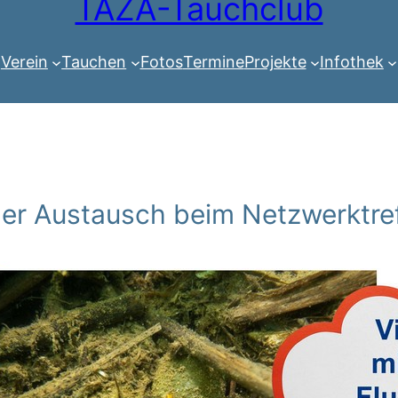
TAZA-Tauchclub
Verein
Tauchen
Fotos
Termine
Projekte
Infothek
er Austausch beim Netzwerktre