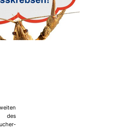
ten
 des
ucher-