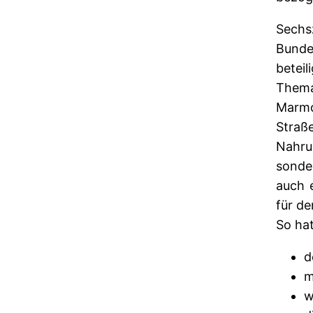
Sechs
Bunde
betei
Thema
Marmo
Straß
Nahru
sonde
auch 
für de
So hat
d
m
w