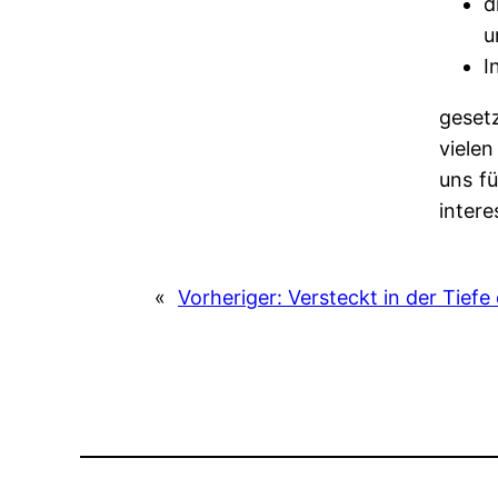
d
u
I
gesetz
viele
uns fü
inter
«
Vorheriger:
Versteckt in der Tiefe