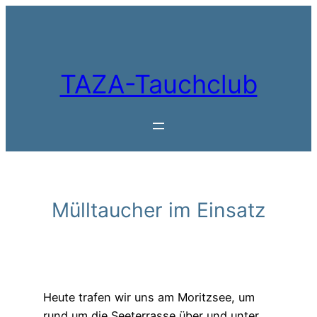
Zum
Inhalt
springen
TAZA-Tauchclub
Mülltaucher im Einsatz
Heute trafen wir uns am Moritzsee, um
rund um die Seeterrasse über und unter