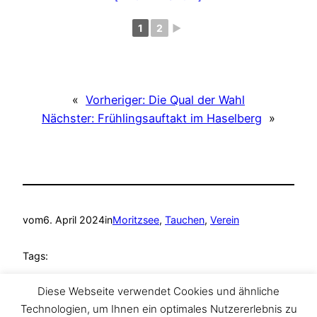
1
2
►
«
Vorheriger:
Die Qual der Wahl
Nächster:
Frühlingsauftakt im Haselberg
»
vom
6. April 2024
in
Moritzsee
, 
Tauchen
, 
Verein
Tags:
Moritzsee
, 
Naunhof
, 
Tauchen
, 
TAZA Tauchclub
, 
Diese Webseite verwendet Cookies und ähnliche
Umwelttag
Technologien, um Ihnen ein optimales Nutzererlebnis zu