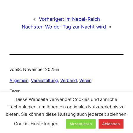
«
Vorheriger:
Im Nebel-Reich
Nächster:
Wo der Tag zur Nacht wird
»
vom
8. November 2025
in
Allgemein
, 
Veranstaltung
, 
Verband
, 
Verein
Tags:
Diese Webseite verwendet Cookies und ähnliche
Ammelshain
, 
Landestauchsporttag
, 
LVS
, 
TAZA Tauchclub
Technologien, um Ihnen ein optimales Nutzererlebnis zu
bieten. Sie können diese Nutzung auch jederzeit ablehnen.
Cookie-Einstellungen
Akzeptieren
Ablehnen
Suchen